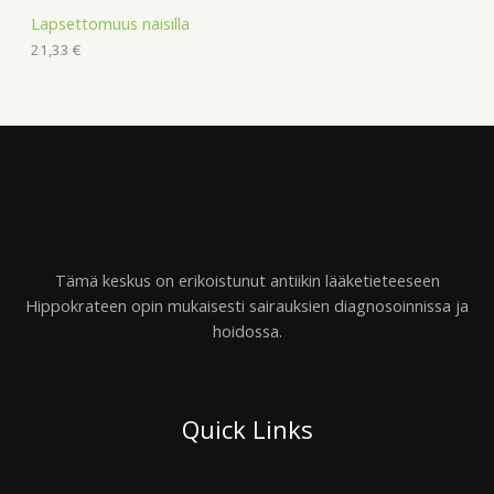
Lapsettomuus naisilla
21,33
€
Tämä keskus on erikoistunut antiikin lääketieteeseen
Hippokrateen opin mukaisesti sairauksien diagnosoinnissa ja
hoidossa.
Quick Links