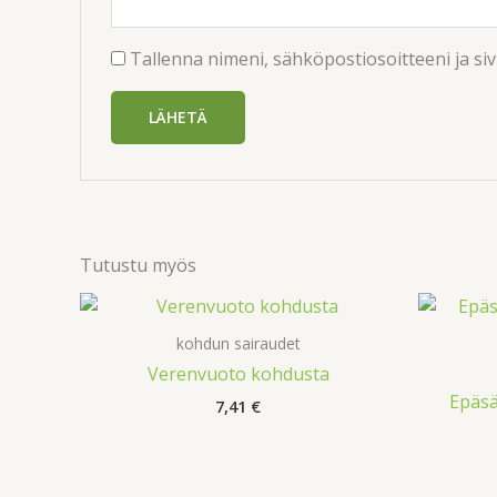
Tallenna nimeni, sähköpostiosoitteeni ja s
Tutustu myös
kohdun sairaudet
Verenvuoto kohdusta
Epäsä
7,41
€