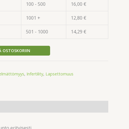
100 - 500
16,00
€
1001 +
12,80
€
501 - 1000
14,29
€
Ä OSTOSKORIIN
elmättömyys
,
Infertility
,
Lapsettomuus
to erityisesti.