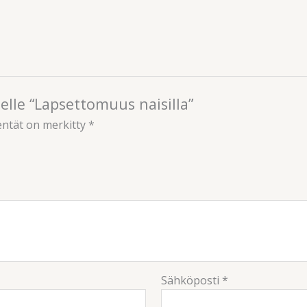
elle “Lapsettomuus naisilla”
entät on merkitty
*
Sähköposti
*