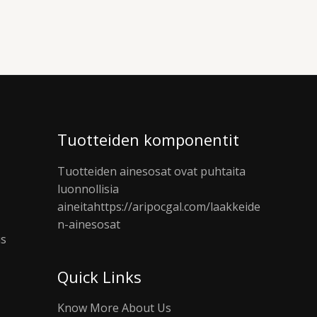
Tuotteiden komponentit
Tuotteiden ainesosat ovat puhtaita
luonnollisia
aineita
https://aripocgal.com/laakkeide
n-ainesosat
us
Quick Links
Know More About Us