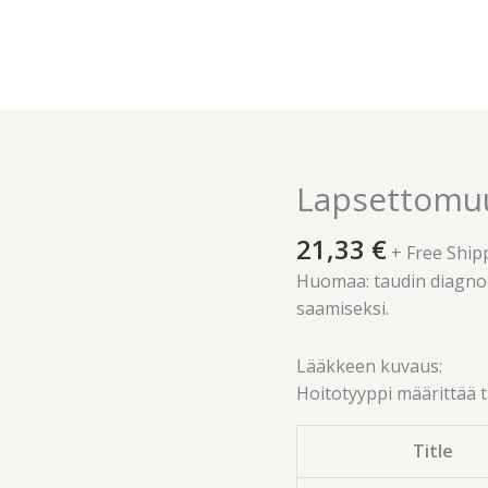
Lapsettomuu
Lapsettomuus
naisilla
21,33
€
määrä
+ Free Ship
Huomaa: taudin diagno
saamiseksi.
Lääkkeen kuvaus:
Hoitotyyppi määrittää t
Title