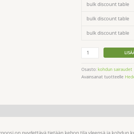
bulk discount table
bulk discount table
bulk discount table
LISÄ
Osasto:
kohdun sairaudet
Avainsanat tuotteelle
Hed
osi on pyydettävä tietään kehon tila yleensä ja kohdun kun