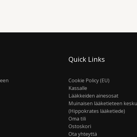
Quick Links
seen
Cookie Policy (EU)
Kassalle
Lääkkeiden ainesosat
Muinaisen lääketieteen kesk
(Hippokrates lääketiede)
Oma tili
Ostoskori
Ota yhteyttä