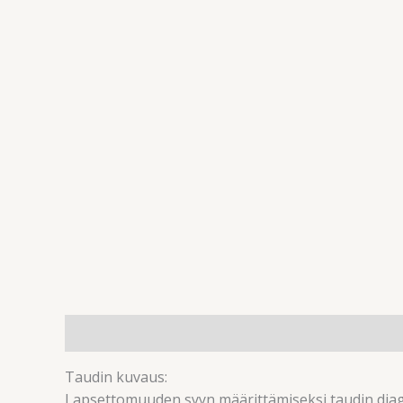
Kuvaus
Arviot (0)
Taudin kuvaus:
Lapsettomuuden syyn määrittämiseksi taudin diagno