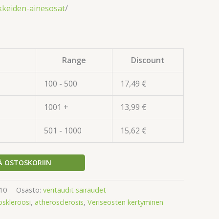
kkeiden-ainesosat
/
Range
Discount
100 - 500
17,49
€
1001 +
13,99
€
501 - 1000
15,62
€
Ä OSTOSKORIIN
10
Osasto:
veritaudit sairaudet
oskleroosi
,
atherosclerosis
,
Veriseosten kertyminen