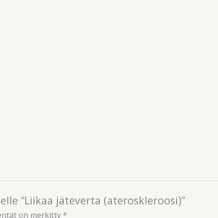
lle “Liikaa jäteverta (ateroskleroosi)”
entät on merkitty
*