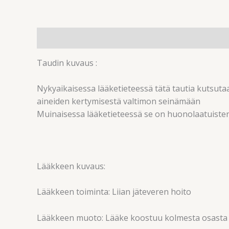
Kuvaus
Arviot (0)
Taudin kuvaus :
Nykyaikaisessa lääketieteessä tätä tautia kutsutaa
aineiden kertymisestä valtimon seinämään
Muinaisessa lääketieteessä se on huonolaatuisten 
Lääkkeen kuvaus:
Lääkkeen toiminta: Liian jäteveren hoito
Lääkkeen muoto: Lääke koostuu kolmesta osasta