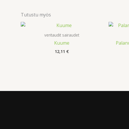
Tutustu myös
veritaudit sairaudet
Kuume
Palanu
12,11
€