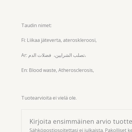
Taudin nimet:
Fi: Liikaa jäteverta, ateroskleroosi,
Ar: تصلب الشرايين، فضلات الدم،
En: Blood waste, Atherosclerosis,
Tuotearvioita ei vielä ole.
Kirjoita ensimmäinen arvio tuottee
Sähköpostiosoitettasi ei julkaista.
Pakolliset k