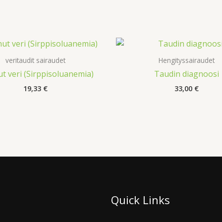
veritaudit sairaudet
Hengityssairaudet
t veri (Sirppisoluanemia)
Taudin diagnoosi
19,33
€
33,00
€
Quick Links