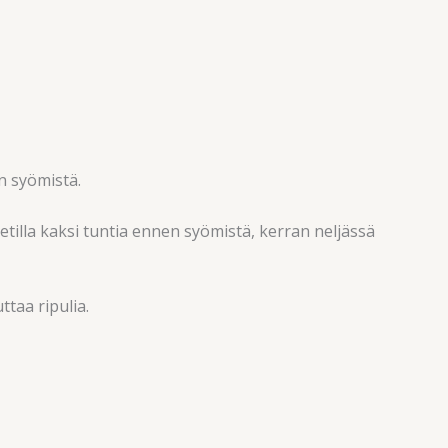
n syömistä.
letilla kaksi tuntia ennen syömistä, kerran neljässä
ttaa ripulia.