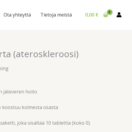
Ota yhteyttä
Tietoja meistä
0,00
€
rta (ateroskleroosi)
ping
n jäteveren hoito
 koostuu kolmesta osasta
etti, joka sisältää 10 tablettia (koko 0).