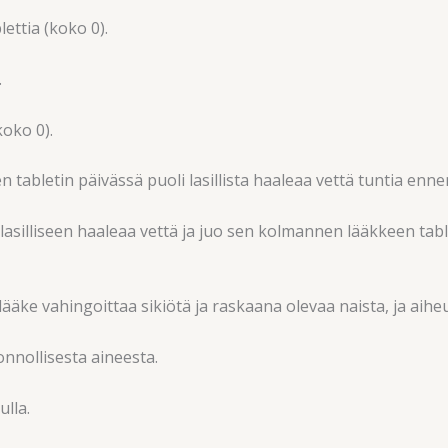
ettia (koko 0).
.
koko 0).
 tabletin päivässä puoli lasillista haaleaa vettä tuntia enne
tä lasilliseen haaleaa vettä ja juo sen kolmannen lääkkeen tab
ääke vahingoittaa sikiötä ja raskaana olevaa naista, ja aiheu
nnollisesta aineesta.
lla.