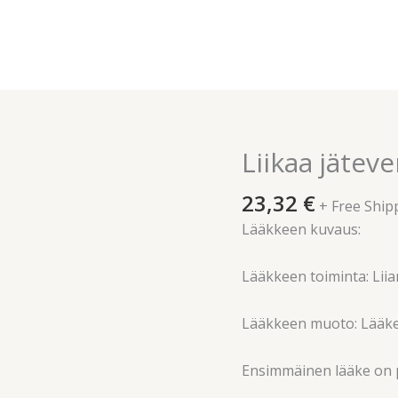
Liikaa jäteve
Liikaa
jäteverta
23,32
€
(ateroskleroosi)
+ Free Ship
määrä
Lääkkeen kuvaus:
Lääkkeen toiminta: Liia
Lääkkeen muoto: Lääke
Ensimmäinen lääke on pak