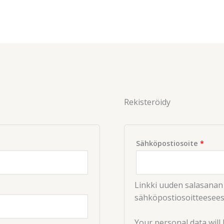
Vaad
Rekisteröidy
Sähköpostiosoite
*
Linkki uuden salasanan
sähköpostiosoitteesees
Your personal data will