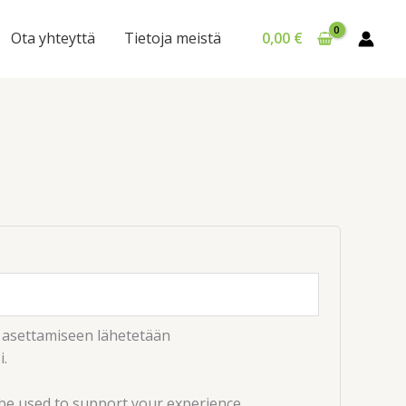
itaan
Ota yhteyttä
Tietoja meistä
0,00
€
 asettamiseen lähetetään
i.
 be used to support your experience