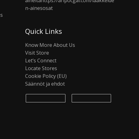
aineita
https://aripocgal.com/laakkeide
n-ainesosat
us
Quick Links
Know More About Us
Visit Store
Let’s Connect
Locate Stores
Cookie Policy (EU)
Säännöt ja ehdot