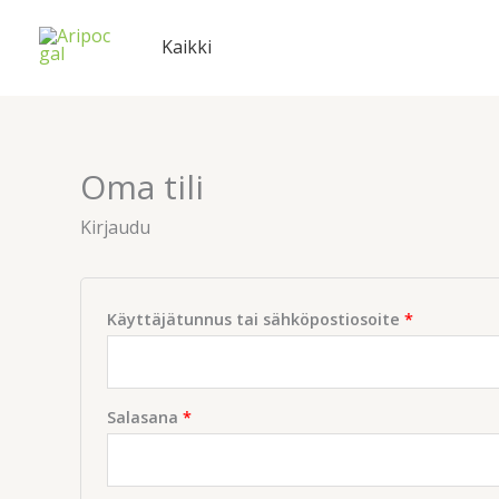
Siirry
Vaaditaan
Vaaditaan
sisältöön
Kaikki
Oma tili
Kirjaudu
Käyttäjätunnus tai sähköpostiosoite
*
Salasana
*