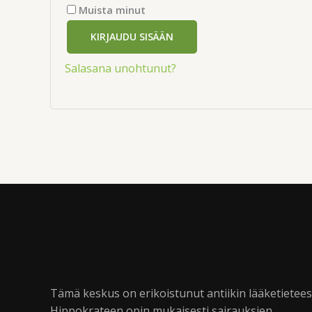
Muista minut
KIRJAUDU SISÄÄN
Salasana unohtunut?
Tämä keskus on erikoistunut antiikin lääketietee
Hippokrateen opin mukaisesti sairauksien