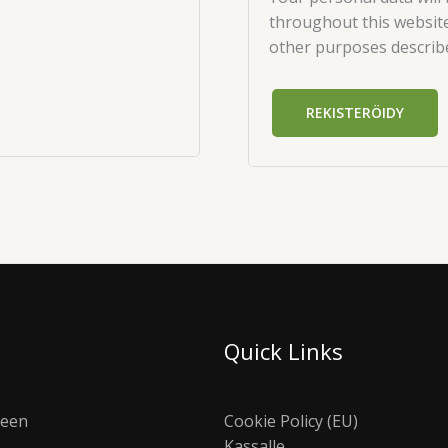
throughout this website
other purposes describ
REKISTERÖIDY
Quick Links
seen
Cookie Policy (EU)
Kassalle