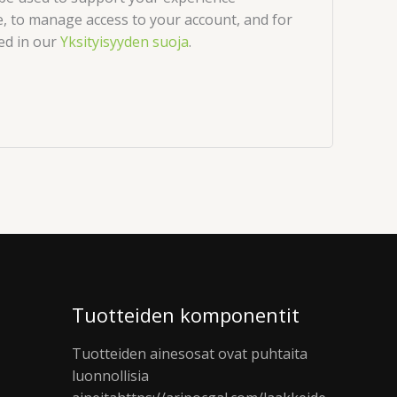
, to manage access to your account, and for
ed in our
Yksityisyyden suoja
.
Tuotteiden komponentit
Tuotteiden ainesosat ovat puhtaita
luonnollisia