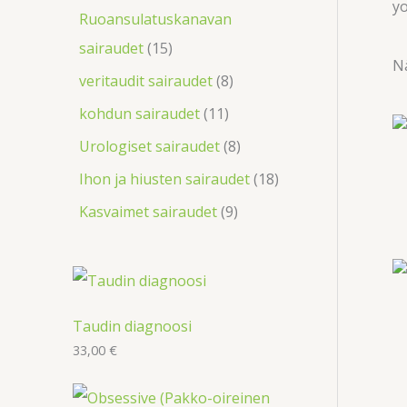
y
Ruoansulatuskanavan
sairaudet
15
Nä
veritaudit sairaudet
8
kohdun sairaudet
11
Urologiset sairaudet
8
Ihon ja hiusten sairaudet
18
Kasvaimet sairaudet
9
Taudin diagnoosi
33,00
€