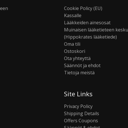
seen
Cookie Policy (EU)
Kassalle
Lääkkeiden ainesosat
Muinaisen lääketieteen kesk
(Hippokrates lääketiede)
Oma tili
Ostoskori
Ota yhteyttä
Säännöt ja ehdot
Tietoja meistä
Site Links
Privacy Policy
Shipping Details
Offers Coupons
Säännöt & ehdot