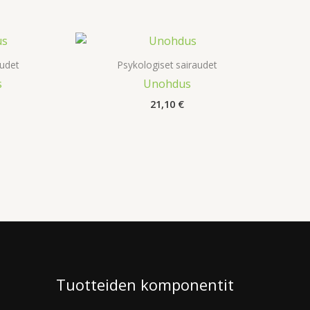
audet
Psykologiset sairaudet
s
Unohdus
21,10
€
Tuotteiden komponentit