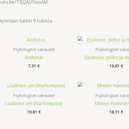
outu.be/TfJQAUSooAM
ytetään kaikki 9 tulosta
Psykologiset sairaudet
Psykologiset sair
Ahdistus
Epätoivo, pelko ja m
7,31
€
19,81
€
Psykologiset sairaudet
Psykologiset sair
Liiallinen uni (Narkolepsia)
Mielen Hämme
19,81
€
18,71
€