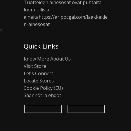
Tuotteiden ainesosat ovat puhtaita
luonnollisia
aineita
https://aripocgal.com/laakkeide
n-ainesosat
us
Quick Links
Know More About Us
Visit Store
Let’s Connect
Locate Stores
Cookie Policy (EU)
Säännöt ja ehdot