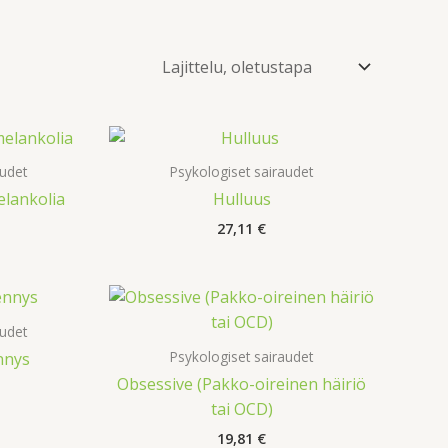
audet
Psykologiset sairaudet
elankolia
Hulluus
27,11
€
audet
Psykologiset sairaudet
nnys
Obsessive (Pakko-oireinen häiriö
tai OCD)
19,81
€