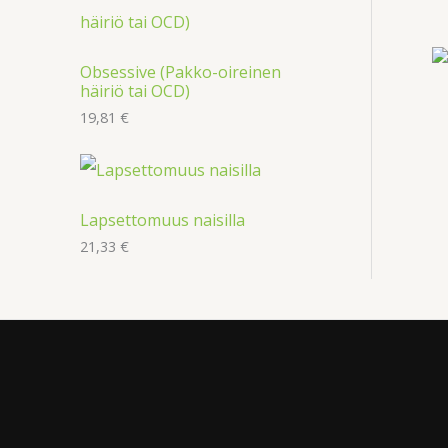
Obsessive (Pakko-oireinen
häiriö tai OCD)
19,81
€
Lapsettomuus naisilla
21,33
€