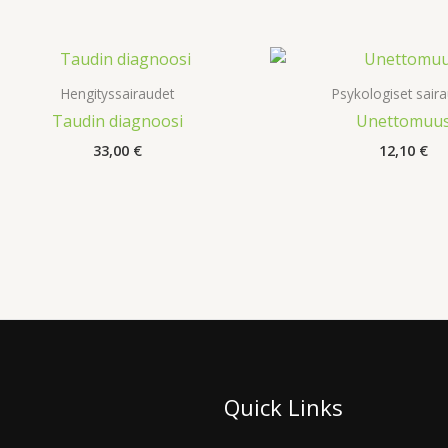
Hengityssairaudet
Psykologiset sair
Taudin diagnoosi
Unettomuu
33,00
€
12,10
€
Quick Links