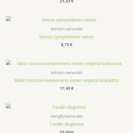
21,33
€
kohdun sairaudet
Siivous synnyttäneen naisen
8,73
€
kohdun sairaudet
Sikiön toistuva keskenmeno ennen neljättä kuukautta
17,43
€
Hengityssairaudet
Taudin diagnoosi
33,00
€