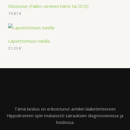
Obsessive (Pakko-oireinen häiriö tai OCD)
19,81
€
Lapsettomuus naisilla
21,33
€
Tämä keskus on erikoistunut antiikin lääketieteeseen
Hippokrateen opin mukaisesti sairauksien diagnosoinnissa ja
hoidossa.