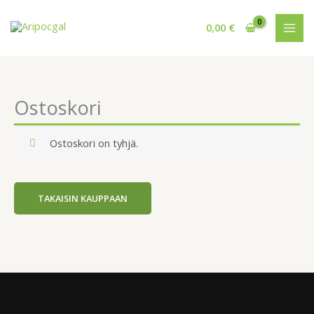
Siirry
sisältöön
0,00
€
Ostoskori
Ostoskori on tyhjä.
TAKAISIN KAUPPAAN