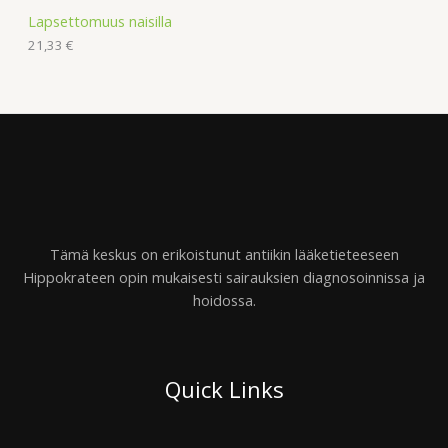
Lapsettomuus naisilla
21,33
€
Tämä keskus on erikoistunut antiikin lääketieteeseen
Hippokrateen opin mukaisesti sairauksien diagnosoinnissa ja
hoidossa.
Quick Links