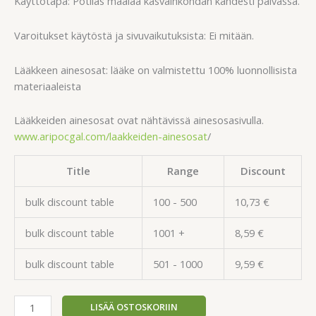
Käyttötapa: Potilas maalaa kasvainkohdan kahdesti päivässä.
Varoitukset käytöstä ja sivuvaikutuksista: Ei mitään.
Lääkkeen ainesosat: lääke on valmistettu 100% luonnollisista
materiaaleista
Lääkkeiden ainesosat ovat nähtävissä ainesosasivulla.
www.aripocgal.com/laakkeiden-ainesosat
/
Title
Range
Discount
bulk discount table
100 - 500
10,73
€
bulk discount table
1001 +
8,59
€
bulk discount table
501 - 1000
9,59
€
LISÄÄ OSTOSKORIIN