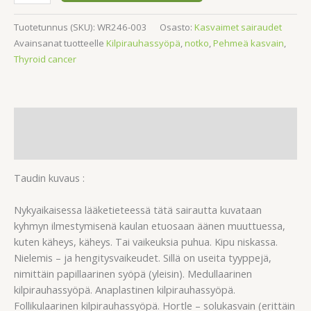
Tuotetunnus (SKU):
WR246-003
Osasto:
Kasvaimet sairaudet
Avainsanat tuotteelle
Kilpirauhassyöpä
,
notko
,
Pehmeä kasvain
,
Thyroid cancer
Kuvaus
Arviot (0)
Taudin kuvaus :
Nykyaikaisessa lääketieteessä tätä sairautta kuvataan
kyhmyn ilmestymisenä kaulan etuosaan äänen muuttuessa,
kuten käheys, käheys. Tai vaikeuksia puhua. Kipu niskassa.
Nielemis – ja hengitysvaikeudet. Sillä on useita tyyppejä,
nimittäin papillaarinen syöpä (yleisin). Medullaarinen
kilpirauhassyöpä. Anaplastinen kilpirauhassyöpä.
Follikulaarinen kilpirauhassyöpä. Hortle – solukasvain (erittäin