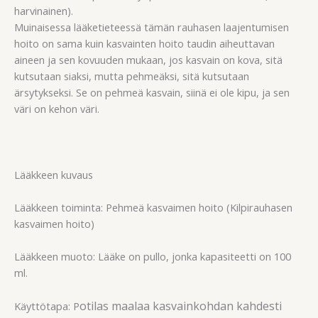
harvinainen).
Muinaisessa lääketieteessä tämän rauhasen laajentumisen
hoito on sama kuin kasvainten hoito taudin aiheuttavan
aineen ja sen kovuuden mukaan, jos kasvain on kova, sitä
kutsutaan siaksi, mutta pehmeäksi, sitä kutsutaan
ärsytykseksi. Se on pehmeä kasvain, siinä ei ole kipu, ja sen
väri on kehon väri.
Lääkkeen kuvaus
Lääkkeen toiminta: Pehmeä kasvaimen hoito (Kilpirauhasen
kasvaimen hoito)
Lääkkeen muoto: Lääke on pullo, jonka kapasiteetti on 100
ml.
otilas maalaa kasvainkohdan kahdesti
Käyttötapa: P