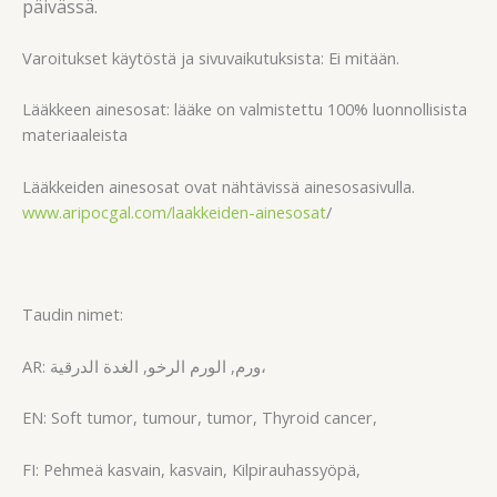
päivässä.
Varoitukset käytöstä ja sivuvaikutuksista: Ei mitään.
Lääkkeen ainesosat: lääke on valmistettu 100% luonnollisista
materiaaleista
Lääkkeiden ainesosat ovat nähtävissä ainesosasivulla.
www.aripocgal.com/laakkeiden-ainesosat
/
Taudin nimet:
AR: ورم, الورم الرخو, الغدة الدرقية،
EN: Soft tumor, tumour, tumor, Thyroid cancer,
FI: Pehmeä kasvain, kasvain, Kilpirauhassyöpä,