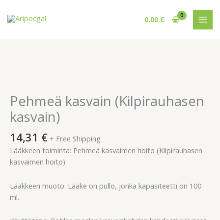
Siirry
sisältöön
0,00
€
Pehmeä
kasvain
(Kilpirauhasen
Pehmeä kasvain (Kilpirauhasen
kasvain)
kasvain)
määrä
14,31
€
+ Free Shipping
Lääkkeen toiminta: Pehmeä kasvaimen hoito (Kilpirauhasen
kasvaimen hoito)
Lääkkeen muoto: Lääke on pullo, jonka kapasiteetti on 100
ml.