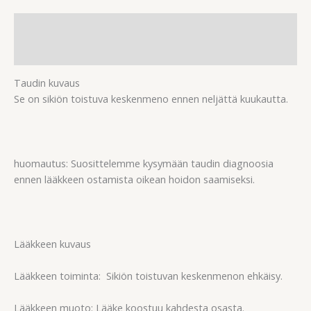
Kuvaus
Arviot (0)
Taudin kuvaus
Se on sikiön toistuva keskenmeno ennen neljättä kuukautta.
huomautus: Suosittelemme kysymään taudin diagnoosia
ennen lääkkeen ostamista oikean hoidon saamiseksi.
Lääkkeen kuvaus
Lääkkeen toiminta: Sikiön toistuvan keskenmenon ehkäisy.
Lääkkeen muoto: Lääke koostuu kahdesta osasta.