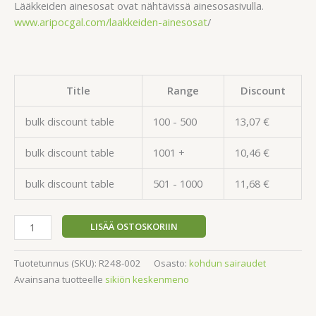
Lääkkeiden ainesosat ovat nähtävissä ainesosasivulla.
www.aripocgal.com/laakkeiden-ainesosat
/
Title
Range
Discount
bulk discount table
100 - 500
13,07
€
bulk discount table
1001 +
10,46
€
bulk discount table
501 - 1000
11,68
€
LISÄÄ OSTOSKORIIN
Tuotetunnus (SKU):
R248-002
Osasto:
kohdun sairaudet
Avainsana tuotteelle
sikiön keskenmeno