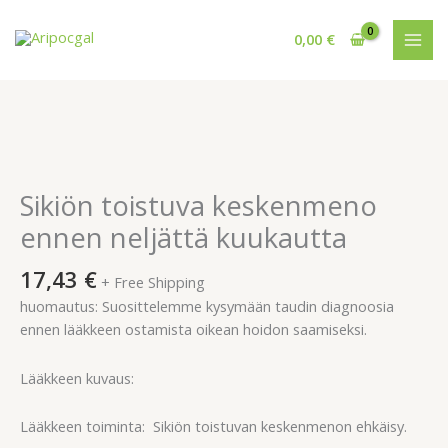
Siirry
sisältöön
0,00
€
Sikiön
toistuva
keskenmeno
Sikiön toistuva keskenmeno
ennen
ennen neljättä kuukautta
neljättä
kuukautta
17,43
€
+ Free Shipping
määrä
huomautus: Suosittelemme kysymään taudin diagnoosia
ennen lääkkeen ostamista oikean hoidon saamiseksi.
Lääkkeen kuvaus:
Lääkkeen toiminta: Sikiön toistuvan keskenmenon ehkäisy.