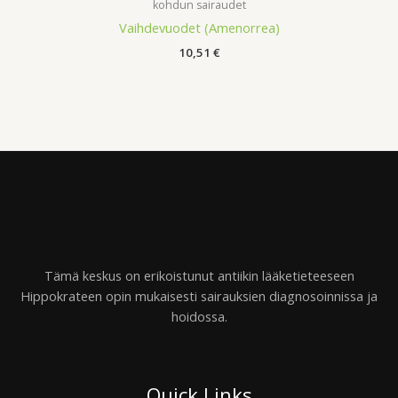
kohdun sairaudet
Vaihdevuodet (Amenorrea)
10,51
€
Tämä keskus on erikoistunut antiikin lääketieteeseen
Hippokrateen opin mukaisesti sairauksien diagnosoinnissa ja
hoidossa.
Quick Links