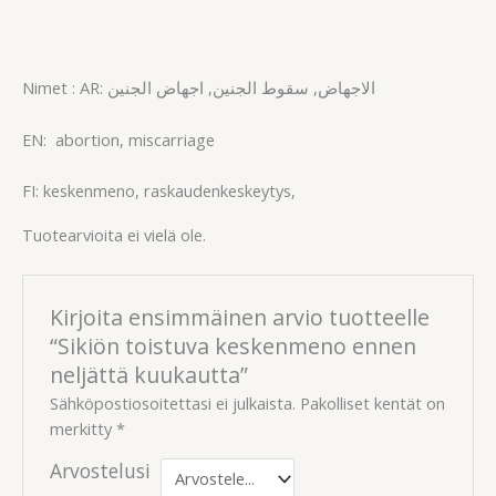
Nimet
: AR: الاجهاض, سقوط الجنين, اجهاض الجنين
EN: abortion, miscarriage
FI:
keskenmeno, raskaudenkeskeytys,
Tuotearvioita ei vielä ole.
Kirjoita ensimmäinen arvio tuotteelle
“Sikiön toistuva keskenmeno ennen
neljättä kuukautta”
Sähköpostiosoitettasi ei julkaista.
Pakolliset kentät on
merkitty
*
Arvostelusi