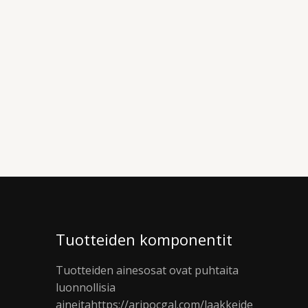
Tuotteiden komponentit
Tuotteiden ainesosat ovat puhtaita
luonnollisia
aineita
https://aripocgal.com/laakkeide