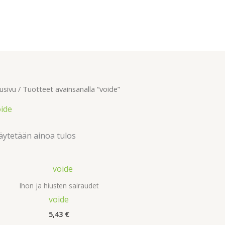
usivu
/ Tuotteet avainsanalla “voide”
ide
ytetään ainoa tulos
Ihon ja hiusten sairaudet
voide
5,43
€