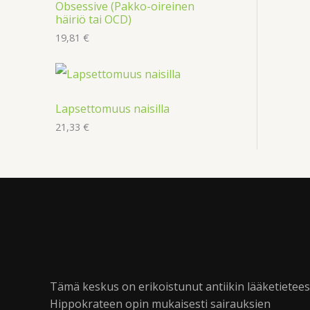
Obsessive (Pakko-oireinen
häiriö tai OCD)
19,81
€
Lapsettomuus naisilla
21,33
€
Tämä keskus on erikoistunut antiikin lääketietee
Hippokrateen opin mukaisesti sairauksien