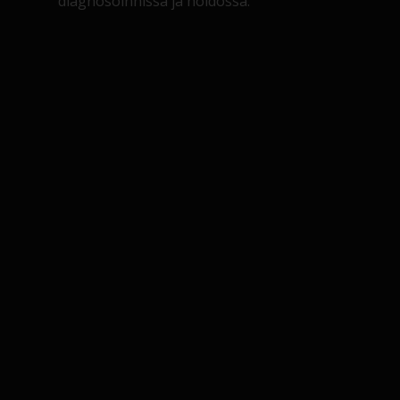
diagnosoinnissa ja hoidossa.