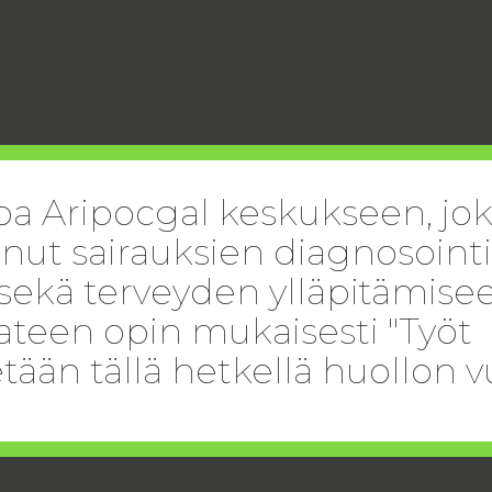
oa Aripocgal keskukseen, jo
unut sairauksien diagnosointi
sekä terveyden ylläpitämise
teen opin mukaisesti "Työt
tään tällä hetkellä huollon v