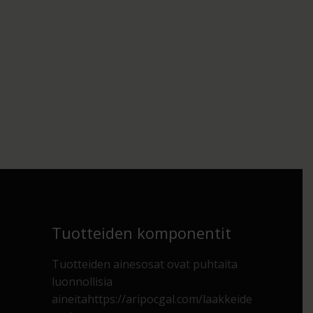
Tuotteiden komponentit
Tuotteiden ainesosat ovat puhtaita
luonnollisia
aineita
https://aripocgal.com/laakkeide