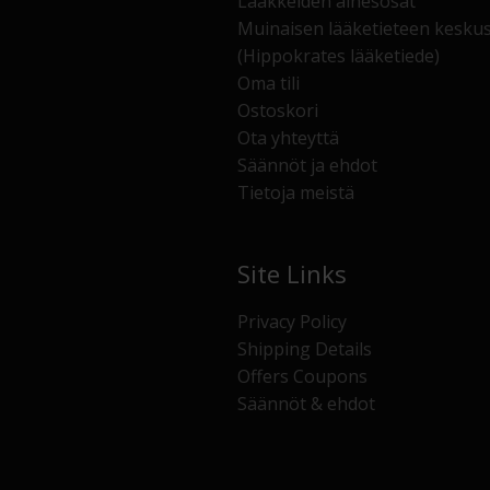
Lääkkeiden ainesosat
Muinaisen lääketieteen kesku
(Hippokrates lääketiede)
Oma tili
Ostoskori
Ota yhteyttä
Säännöt ja ehdot
Tietoja meistä
Site Links
Privacy Policy
Shipping Details
Offers Coupons
Säännöt & ehdot