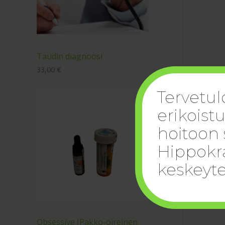
Taudin diagnoosi
33,00
€
Tervetul
erikoist
hoitoon 
Hippokra
keskeyte
Obsessive (Pakko-oireinen