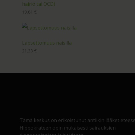
häiriö tai OCD)
19,81
€
Lapsettomuus naisilla
21,33
€
Tämä keskus on erikoistunut antiikin lääketietees
Hippokrateen opin mukaisesti sairauksien