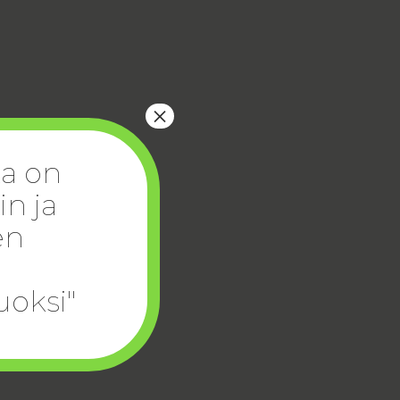
×
ka on
in ja
en
uoksi"