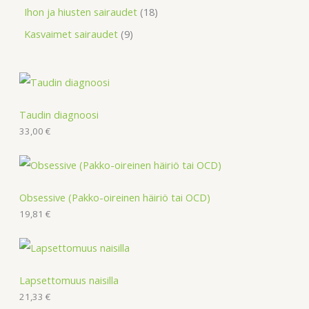
Ihon ja hiusten sairaudet
18
Kasvaimet sairaudet
9
Taudin diagnoosi
33,00
€
Obsessive (Pakko-oireinen häiriö tai OCD)
19,81
€
Lapsettomuus naisilla
21,33
€