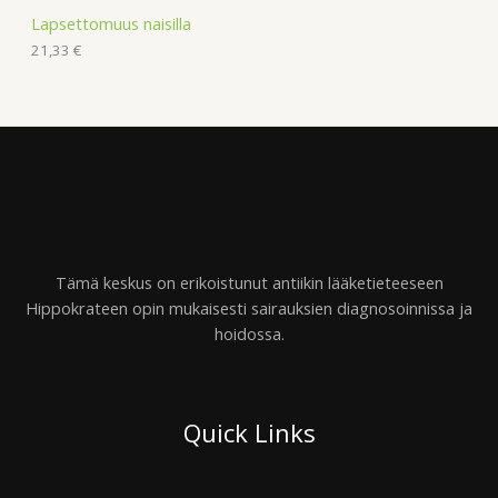
Lapsettomuus naisilla
21,33
€
Tämä keskus on erikoistunut antiikin lääketieteeseen
Hippokrateen opin mukaisesti sairauksien diagnosoinnissa ja
hoidossa.
Quick Links