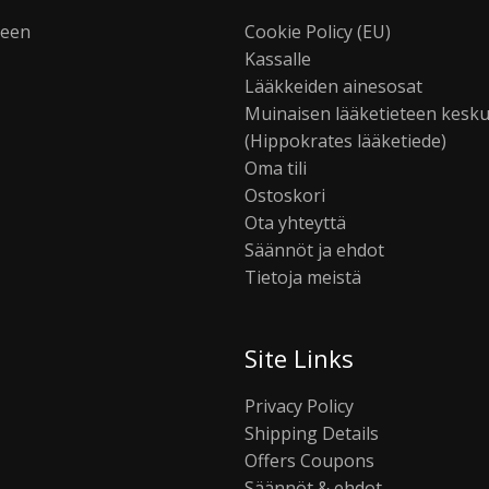
seen
Cookie Policy (EU)
Kassalle
Lääkkeiden ainesosat
Muinaisen lääketieteen kesk
(Hippokrates lääketiede)
Oma tili
Ostoskori
Ota yhteyttä
Säännöt ja ehdot
Tietoja meistä
Site Links
Privacy Policy
Shipping Details
Offers Coupons
Säännöt & ehdot