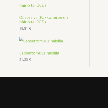
Obsessive (Pakko-oireinen
häiriö tai OCD)
19,81
€
Lapsettomuus naisilla
21,33
€