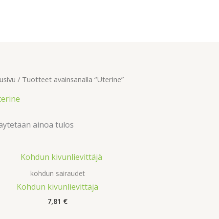
usivu
/ Tuotteet avainsanalla “Uterine”
terine
ytetään ainoa tulos
kohdun sairaudet
Kohdun kivunlievittäjä
7,81
€