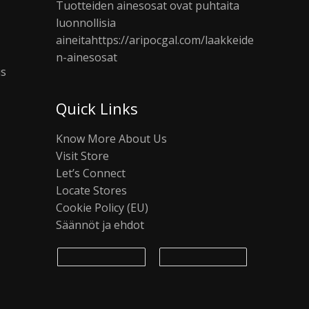
Tuotteiden ainesosat ovat puhtaita
luonnollisia
aineita
https://aripocgal.com/laakkeide
n-ainesosat
us
Quick Links
Know More About Us
Visit Store
Let’s Connect
Locate Stores
Cookie Policy (EU)
Säännöt ja ehdot