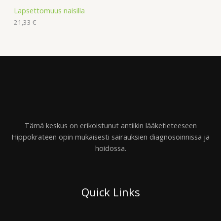
Lapsettomuus naisilla
21,33
€
Tämä keskus on erikoistunut antiikin lääketieteeseen
Hippokrateen opin mukaisesti sairauksien diagnosoinnissa ja
hoidossa.
Quick Links