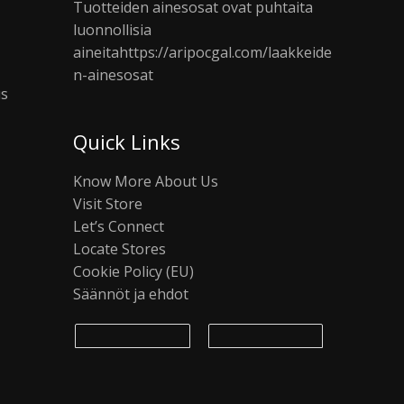
Tuotteiden ainesosat ovat puhtaita
luonnollisia
aineita
https://aripocgal.com/laakkeide
n-ainesosat
us
Quick Links
Know More About Us
Visit Store
Let’s Connect
Locate Stores
Cookie Policy (EU)
Säännöt ja ehdot