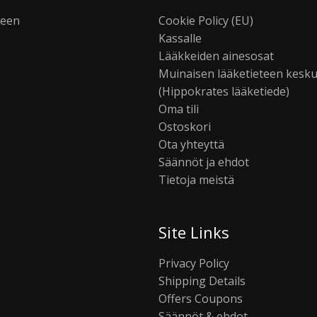
seen
Cookie Policy (EU)
Kassalle
Lääkkeiden ainesosat
Muinaisen lääketieteen kesk
(Hippokrates lääketiede)
Oma tili
Ostoskori
Ota yhteyttä
Säännöt ja ehdot
Tietoja meistä
Site Links
Privacy Policy
Shipping Details
Offers Coupons
Säännöt & ehdot