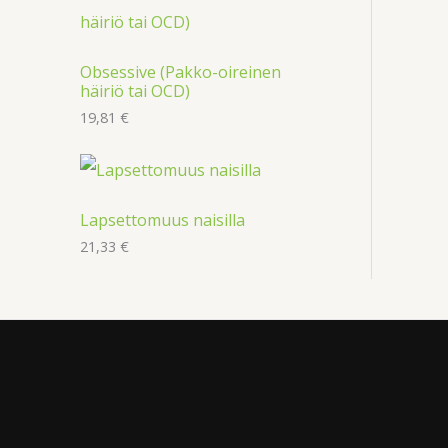
Obsessive (Pakko-oireinen
häiriö tai OCD)
19,81
€
Lapsettomuus naisilla
21,33
€