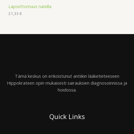
Lapsettomuus naisilla
21,33
€
Tämä keskus on erikoistunut antiikin lääketieteeseen
Hippokrateen opin mukaisesti sairauksien diagnosoinnissa ja
hoidossa.
Quick Links