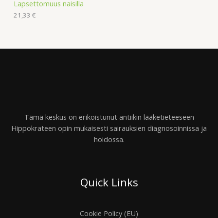
Lapsettomuus naisilla
21,33
€
Tämä keskus on erikoistunut antiikin lääketieteeseen
Hippokrateen opin mukaisesti sairauksien diagnosoinnissa ja
hoidossa.
Quick Links
Cookie Policy (EU)