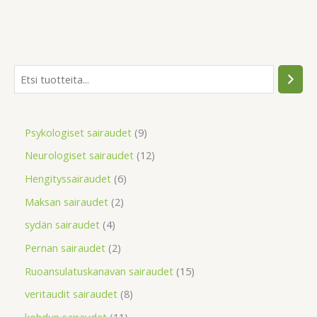
Psykologiset sairaudet
9
Neurologiset sairaudet
12
Hengityssairaudet
6
Maksan sairaudet
2
sydän sairaudet
4
Pernan sairaudet
2
Ruoansulatuskanavan sairaudet
15
veritaudit sairaudet
8
kohdun sairaudet
11