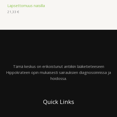
Lapsettomuus naisilla
21,33
€
Tämä keskus on erikoistunut antiikin lääketieteeseen
Hippokrateen opin mukaisesti sairauksien diagnosoinnissa ja
hoidossa.
Quick Links