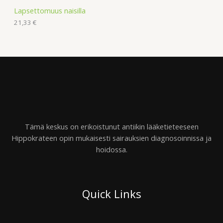
Lapsettomuus naisilla
21,33
€
Tämä keskus on erikoistunut antiikin lääketieteeseen
Hippokrateen opin mukaisesti sairauksien diagnosoinnissa ja
hoidossa.
Quick Links