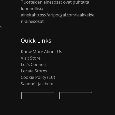
Tuotteiden ainesosat ovat puhtaita
luonnollisia
aineita
https://aripocgal.com/laakkeide
n-ainesosat
us
Quick Links
Know More About Us
Visit Store
Let’s Connect
Locate Stores
Cookie Policy (EU)
Säännöt ja ehdot