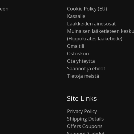
seen
Cookie Policy (EU)
Kassalle
Lääkkeiden ainesosat
Muinaisen lääketieteen kesk
(Hippokrates lääketiede)
Oma tili
Ostoskori
Ota yhteyttä
Säännöt ja ehdot
Tietoja meistä
Site Links
Privacy Policy
Shipping Details
Offers Coupons
Säännöt & ehdot