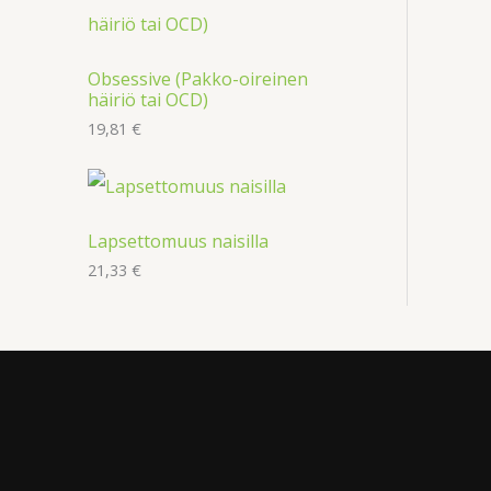
Obsessive (Pakko-oireinen
häiriö tai OCD)
19,81
€
Lapsettomuus naisilla
21,33
€