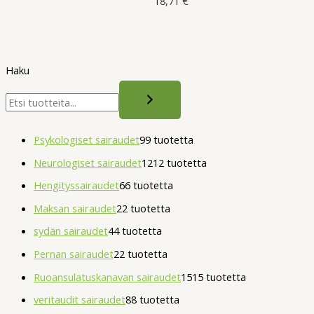
18,71
€
Haku
Psykologiset sairaudet
9
9 tuotetta
Neurologiset sairaudet
12
12 tuotetta
Hengityssairaudet
6
6 tuotetta
Maksan sairaudet
2
2 tuotetta
sydän sairaudet
4
4 tuotetta
Pernan sairaudet
2
2 tuotetta
Ruoansulatuskanavan sairaudet
15
15 tuotetta
veritaudit sairaudet
8
8 tuotetta