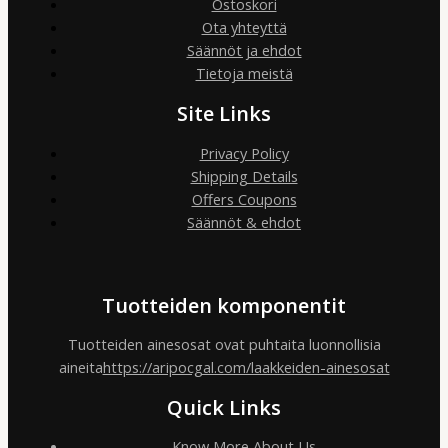
Ostoskori
Ota yhteyttä
Säännöt ja ehdot
Tietoja meistä
Site Links
Privacy Policy
Shipping Details
Offers Coupons
Säännöt & ehdot
Tuotteiden komponentit
Tuotteiden ainesosat ovat puhtaita luonnollisia
aineita
https://aripocgal.com/laakkeiden-ainesosat
Quick Links
Know More About Us