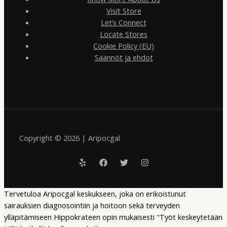
Visit Store
Let’s Connect
Locate Stores
Cookie Policy (EU)
Säännöt ja ehdot
Copyright © 2026 | Aripocgal
Tervetuloa Aripocgal keskukseen, joka on erikoistunut
sairauksien diagnosointiin ja hoitoon sekä terveyden
ylläpitämiseen Hippokrateen opin mukaisesti "Työt keskeytetään