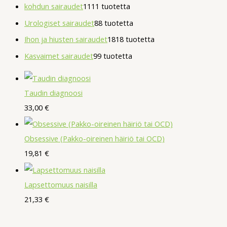
kohdun sairaudet
11
11 tuotetta
Urologiset sairaudet
8
8 tuotetta
Ihon ja hiusten sairaudet
18
18 tuotetta
Kasvaimet sairaudet
9
9 tuotetta
Taudin diagnoosi
33,00
€
Obsessive (Pakko-oireinen häiriö tai OCD)
19,81
€
Lapsettomuus naisilla
21,33
€