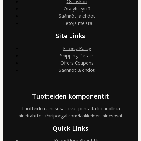
Ostoskori
Ota yhteyttä
Säännöt ja ehdot
Tietoja meistä
Site Links
Privacy Policy
Shipping Details
Offers Coupons
Säännöt & ehdot
Tuotteiden komponentit
Tuotteiden ainesosat ovat puhtaita luonnollisia
aineita
https://aripocgal.com/laakkeiden-ainesosat
Quick Links
Know More About Us