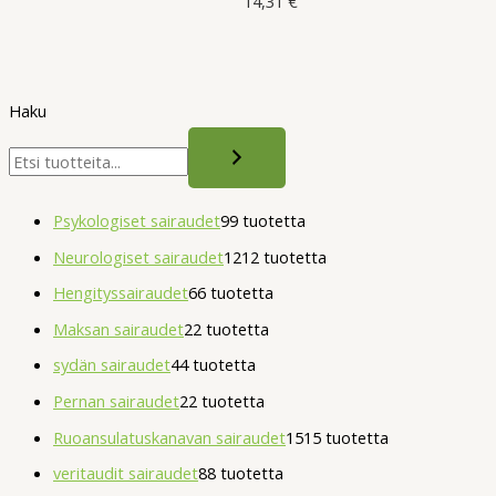
14,31
€
Haku
Psykologiset sairaudet
9
9 tuotetta
Neurologiset sairaudet
12
12 tuotetta
Hengityssairaudet
6
6 tuotetta
Maksan sairaudet
2
2 tuotetta
sydän sairaudet
4
4 tuotetta
Pernan sairaudet
2
2 tuotetta
Ruoansulatuskanavan sairaudet
15
15 tuotetta
veritaudit sairaudet
8
8 tuotetta