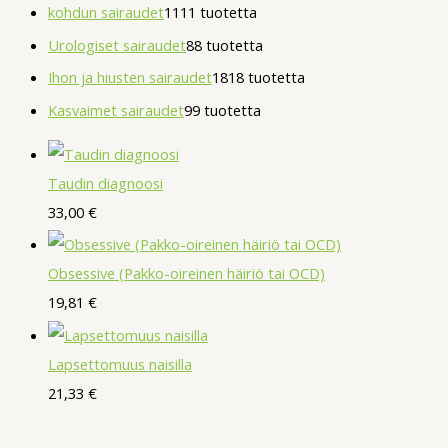
kohdun sairaudet
11
11 tuotetta
Urologiset sairaudet
8
8 tuotetta
Ihon ja hiusten sairaudet
18
18 tuotetta
Kasvaimet sairaudet
9
9 tuotetta
Taudin diagnoosi
33,00
€
Obsessive (Pakko-oireinen häiriö tai OCD)
19,81
€
Lapsettomuus naisilla
21,33
€