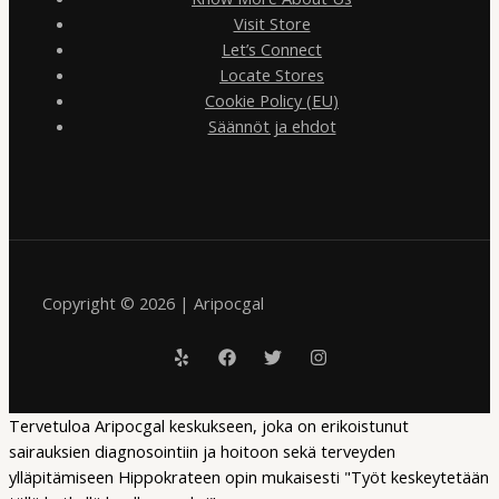
Visit Store
Let’s Connect
Locate Stores
Cookie Policy (EU)
Säännöt ja ehdot
Copyright © 2026 | Aripocgal
Tervetuloa Aripocgal keskukseen, joka on erikoistunut
sairauksien diagnosointiin ja hoitoon sekä terveyden
ylläpitämiseen Hippokrateen opin mukaisesti "Työt keskeytetään