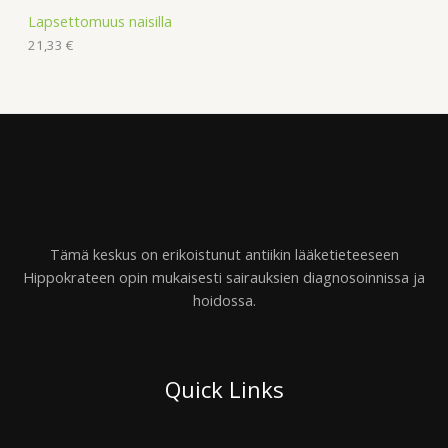
Lapsettomuus naisilla
21,33
€
Tämä keskus on erikoistunut antiikin lääketieteeseen
Hippokrateen opin mukaisesti sairauksien diagnosoinnissa ja
hoidossa.
Quick Links