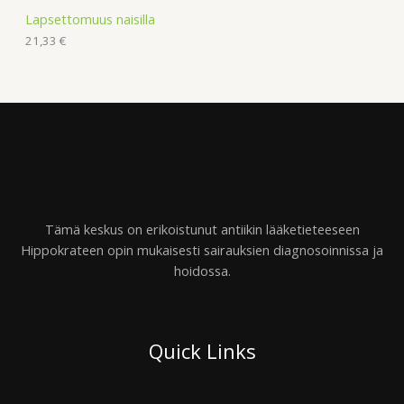
Lapsettomuus naisilla
21,33
€
Tämä keskus on erikoistunut antiikin lääketieteeseen
Hippokrateen opin mukaisesti sairauksien diagnosoinnissa ja
hoidossa.
Quick Links