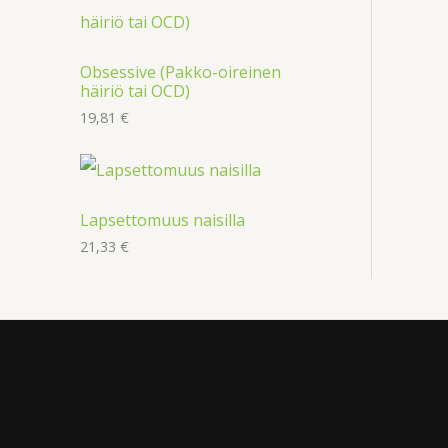
Obsessive (Pakko-oireinen
häiriö tai OCD)
19,81
€
Lapsettomuus naisilla
21,33
€