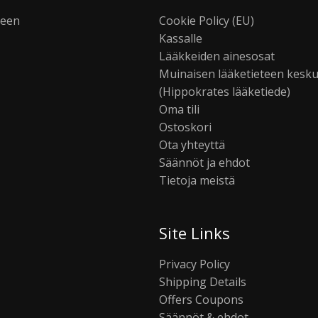
seen
Cookie Policy (EU)
Kassalle
Lääkkeiden ainesosat
Muinaisen lääketieteen kesk
(Hippokrates lääketiede)
Oma tili
Ostoskori
Ota yhteyttä
Säännöt ja ehdot
Tietoja meistä
Site Links
Privacy Policy
Shipping Details
Offers Coupons
Säännöt & ehdot