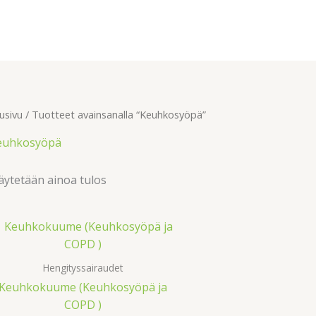
usivu
/ Tuotteet avainsanalla “Keuhkosyöpä”
euhkosyöpä
ytetään ainoa tulos
Hengityssairaudet
Keuhkokuume (Keuhkosyöpä ja
COPD )