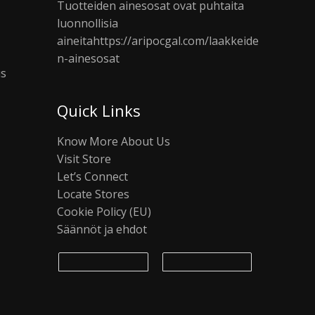
Tuotteiden ainesosat ovat puhtaita
luonnollisia
aineita
https://aripocgal.com/laakkeide
n-ainesosat
us
Quick Links
Know More About Us
Visit Store
Let’s Connect
Locate Stores
Cookie Policy (EU)
Säännöt ja ehdot