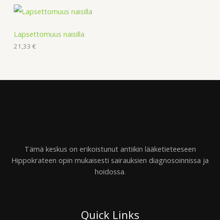
Lapsettomuus naisilla
21,33
€
Tämä keskus on erikoistunut antiikin lääketieteeseen
Hippokrateen opin mukaisesti sairauksien diagnosoinnissa ja
hoidossa.
Quick Links