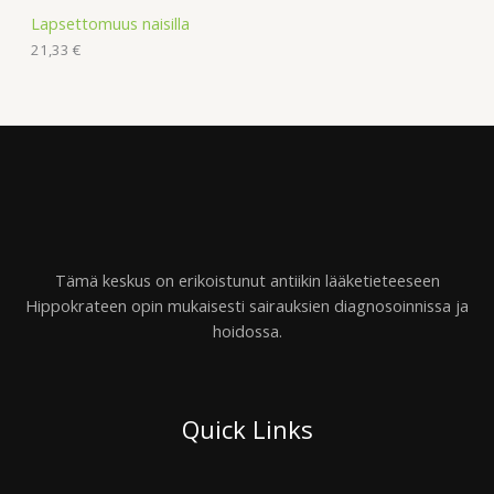
Lapsettomuus naisilla
21,33
€
Tämä keskus on erikoistunut antiikin lääketieteeseen
Hippokrateen opin mukaisesti sairauksien diagnosoinnissa ja
hoidossa.
Quick Links