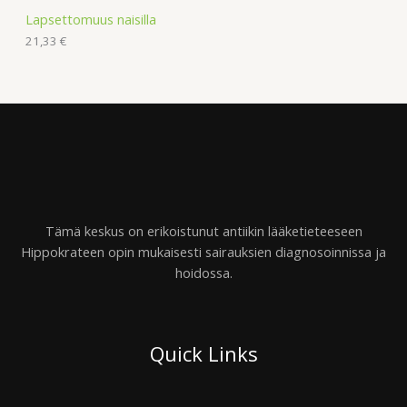
Lapsettomuus naisilla
21,33
€
Tämä keskus on erikoistunut antiikin lääketieteeseen
Hippokrateen opin mukaisesti sairauksien diagnosoinnissa ja
hoidossa.
Quick Links