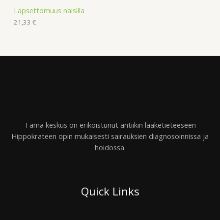
Lapsettomuus naisilla
21,33
€
Tämä keskus on erikoistunut antiikin lääketieteeseen
Hippokrateen opin mukaisesti sairauksien diagnosoinnissa ja
hoidossa.
Quick Links