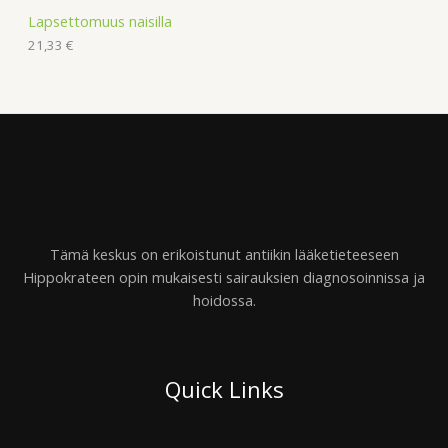
Lapsettomuus naisilla
21,33
€
Tämä keskus on erikoistunut antiikin lääketieteeseen
Hippokrateen opin mukaisesti sairauksien diagnosoinnissa ja
hoidossa.
Quick Links