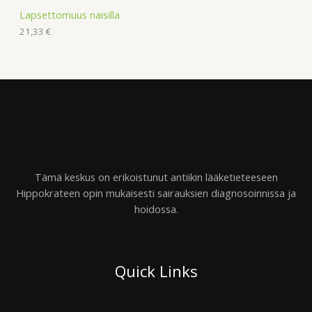
Lapsettomuus naisilla
21,33
€
Tämä keskus on erikoistunut antiikin lääketieteeseen
Hippokrateen opin mukaisesti sairauksien diagnosoinnissa ja
hoidossa.
Quick Links