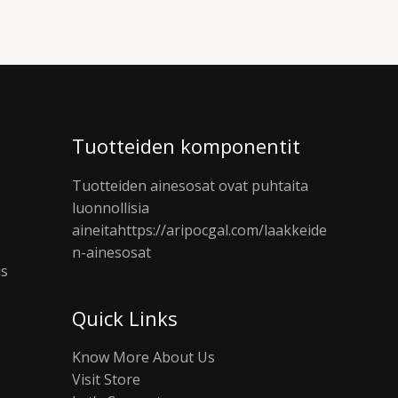
Tuotteiden komponentit
Tuotteiden ainesosat ovat puhtaita
luonnollisia
aineita
https://aripocgal.com/laakkeide
n-ainesosat
us
Quick Links
Know More About Us
Visit Store