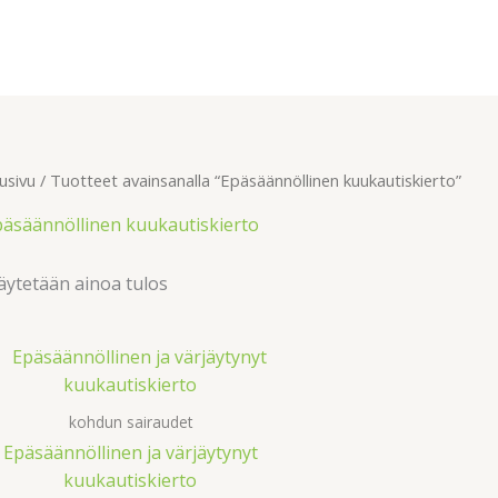
usivu
/ Tuotteet avainsanalla “Epäsäännöllinen kuukautiskierto”
päsäännöllinen kuukautiskierto
ytetään ainoa tulos
kohdun sairaudet
Epäsäännöllinen ja värjäytynyt
kuukautiskierto