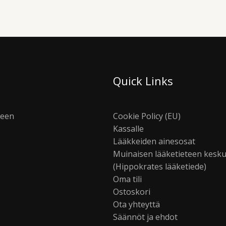
Quick Links
seen
Cookie Policy (EU)
Kassalle
Lääkkeiden ainesosat
Muinaisen lääketieteen kesk
(Hippokrates lääketiede)
Oma tili
Ostoskori
Ota yhteyttä
Säännöt ja ehdot