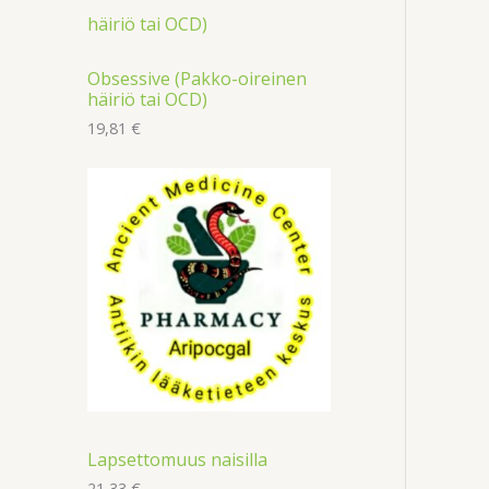
Obsessive (Pakko-oireinen
häiriö tai OCD)
19,81
€
Lapsettomuus naisilla
21,33
€