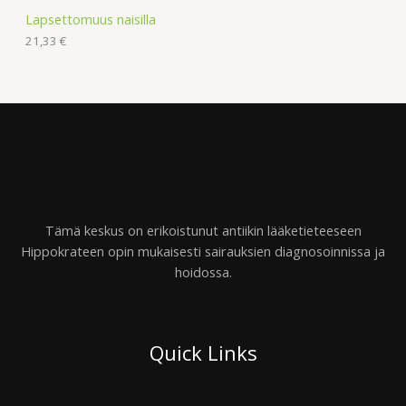
Lapsettomuus naisilla
21,33
€
Tämä keskus on erikoistunut antiikin lääketieteeseen
Hippokrateen opin mukaisesti sairauksien diagnosoinnissa ja
hoidossa.
Quick Links