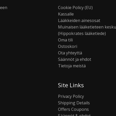
seen
Cookie Policy (EU)
Kassalle
Lääkkeiden ainesosat
Muinaisen lääketieteen kesk
(Hippokrates lääketiede)
Oma tili
Ostoskori
Ota yhteyttä
Säännöt ja ehdot
Tietoja meistä
Site Links
Privacy Policy
Shipping Details
Offers Coupons
Säännöt & ehdot