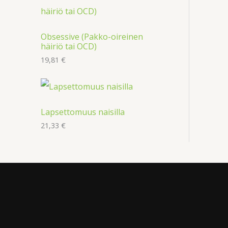
Obsessive (Pakko-oireinen
häiriö tai OCD)
19,81
€
Lapsettomuus naisilla
21,33
€