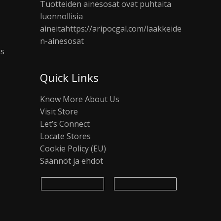
Tuotteiden ainesosat ovat puhtaita
luonnollisia
aineita
https://aripocgal.com/laakkeide
n-ainesosat
us
Quick Links
Know More About Us
Visit Store
Let’s Connect
Locate Stores
Cookie Policy (EU)
Säännöt ja ehdot