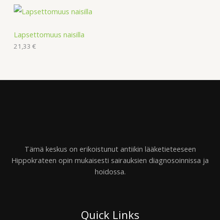
Lapsettomuus naisilla
21,33
€
Tämä keskus on erikoistunut antiikin lääketieteeseen
Hippokrateen opin mukaisesti sairauksien diagnosoinnissa ja
hoidossa.
Quick Links