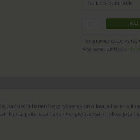
bulk discount table
LISÄ
Tuotetunnus (SKU):
AS162-
Avainsanat tuotteelle
Hiber
että, paitsi että hänen hengityksensä on oikea ja hänen silmä
 liikettä, paitsi että hänen hengityksensä on oikea ja ja h