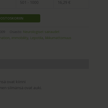
501 - 1000
16,29
€
Ä OSTOSKORIIN
009
Osasto:
Neurologiset sairaudet
nation
,
immobility
,
Lepotila
,
liikkumattomuus
nsä ovat kiinni
änen silmänsä ovat auki.