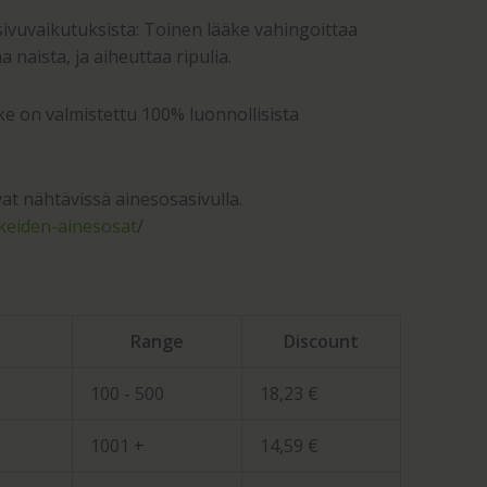
sivuvaikutuksista: Toinen lääke vahingoittaa
a naista, ja aiheuttaa ripulia.
e on valmistettu 100% luonnollisista
at nähtävissä ainesosasivulla.
keiden-ainesosat
/
Range
Discount
100 - 500
18,23
€
1001 +
14,59
€