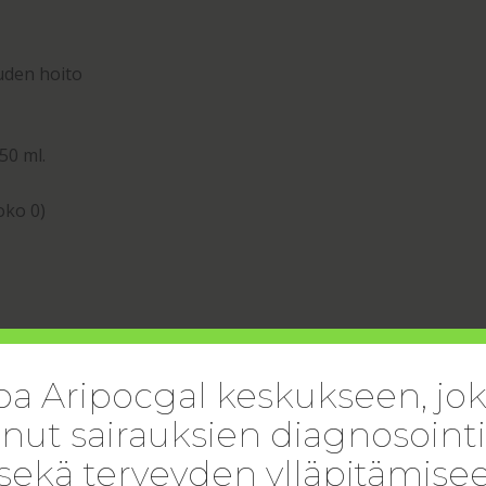
uden hoito
50 ml.
oko 0)
oa Aripocgal keskukseen, jo
unut sairauksien diagnosointi
ttä puoleen lasilliseen haaleaa vettä ja juo sen kaksi tuntia
sekä terveyden ylläpitämise
n kuumaa vettä, jättää sen puoleksi tunniksi ja juo sen sitten