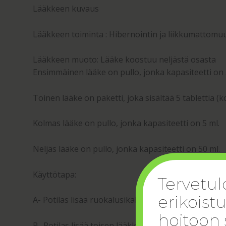
Lääkkeen kuvaus
Lääkkeen toiminta : Hibernointin ja liikkumattomu
Lääkkeen muoto: Lääke koostuu neljästä osasta
Ensimmäinen lääke on pullo, jonka kapasiteetti on 
Toinen lääke on paketti, joka sisältää 5 tablettia (k
Kolmas lääke on pullo, jonka kapasiteetti on 5 ml.
Neljäs lääke on pullo, jonka kapasiteetti on 50 ml.
Käyttötapa:
Tervetul
erikoist
A- Potilas lisää ruokalusikallisen ensimmäistä lääke
hoitoon 
B- Potilas lisää toisen lääkkeen tabletin lasillisee