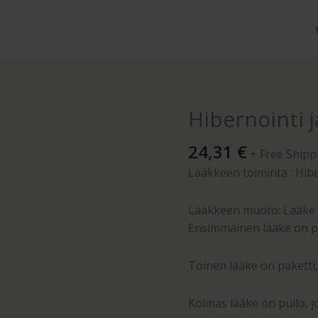
Hibernointi 
Hibernointi
ja
24,31
€
liikkumattomuus
+ Free Shipp
määrä
Lääkkeen toiminta : Hib
Lääkkeen muoto: Lääke 
Ensimmäinen lääke on pul
Toinen lääke on paketti, 
Kolmas lääke on pullo, j