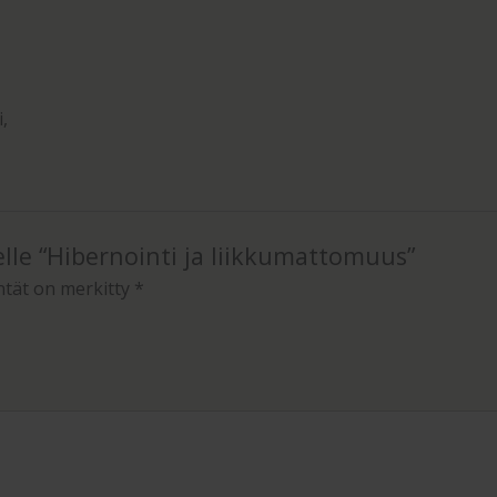
,
lle “Hibernointi ja liikkumattomuus”
ntät on merkitty
*