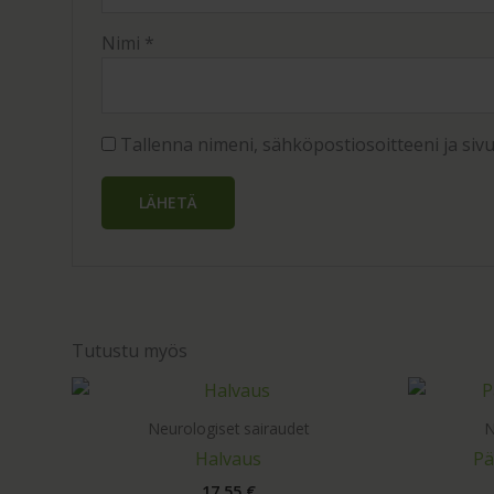
Nimi
*
Tallenna nimeni, sähköpostiosoitteeni ja si
Tutustu myös
Neurologiset sairaudet
N
Halvaus
Pä
17,55
€