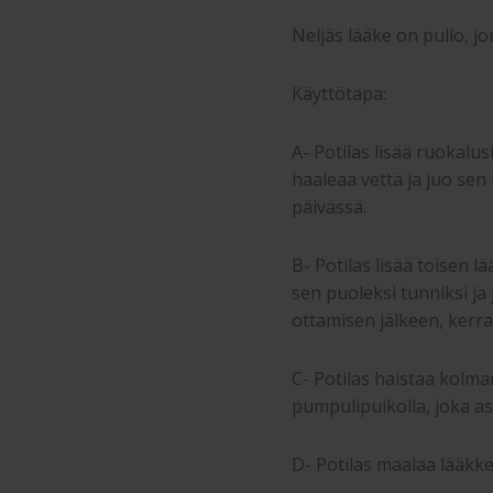
Neljäs lääke on pullo, jo
Käyttötapa:
A- Potilas lisää ruokalus
haaleaa vettä ja juo sen
päivässä.
B- Potilas lisää toisen l
sen puoleksi tunniksi ja
ottamisen jälkeen, kerra
C- Potilas haistaa kolma
pumpulipuikolla, joka a
D- Potilas maalaa lääkk