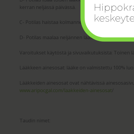
Hippokra
kerran neljässä päivässä.
keskeyte
C- Potilas haistaa kolmannen lääkkeen hajun lääkke
D- Potilas maalaa neljännen lääkkeen päähänsä ke
Varoitukset käytöstä ja sivuvaikutuksista: Toinen lä
Lääkkeen ainesosat: lääke on valmistettu 100% luon
Lääkkeiden ainesosat ovat nähtävissä ainesosasivul
www.aripocgal.com/laakkeiden-ainesosat
/
Taudin nimet: