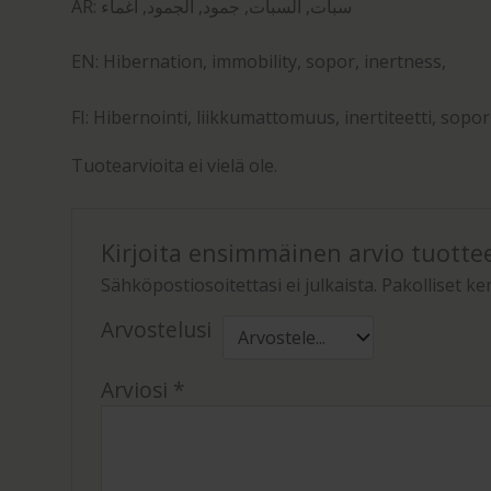
AR: سبات, السبات, جمود, الجمود, اغماء
EN: Hibernation, immobility, sopor, inertness,
FI: Hibernointi, liikkumattomuus, inertiteetti, sopori
Tuotearvioita ei vielä ole.
Kirjoita ensimmäinen arvio tuottee
Sähköpostiosoitettasi ei julkaista.
Pakolliset ke
Arvostelusi
Arviosi
*