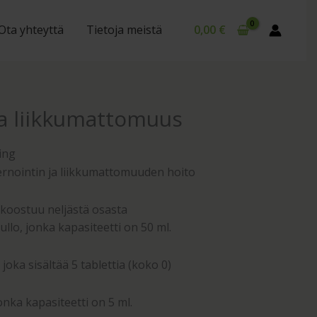
Ota yhteyttä
Tietoja meistä
0,00
€
ja liikkumattomuus
ing
ernointin ja liikkumattomuuden hoito
koostuu neljästä osasta
lo, jonka kapasiteetti on 50 ml.
joka sisältää 5 tablettia (koko 0)
onka kapasiteetti on 5 ml.