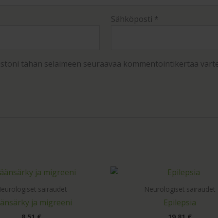
Sähköposti
*
vustoni tähän selaimeen seuraavaa kommentointikertaa vart
eurologiset sairaudet
Neurologiset sairaudet
änsärky ja migreeni
Epilepsia
8,51
€
19,81
€