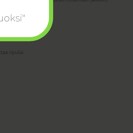
uoksi"
kerran päivässä.
taa ripulia.