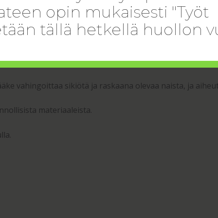
teen opin mukaisesti "Työt
tään tällä hetkellä huollon v
ellä kostutetulla pumpulipuikolla, joka asetetaan nenään, 
rran päivässä.
äke vahingoittaa sikiötä ja raskaana olevaa naista, ja aiheut
nollisista materiaaleista.
la.