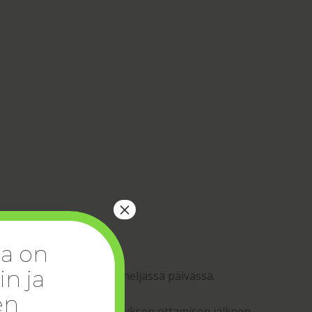
×
ka on
in ja
 ennen syömistä, kerran neljässä päivässä.
en
, tunti ensimmäisen lääkityksen ottamisen jälkeen,