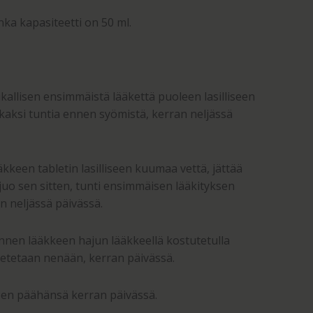
nka kapasiteetti on 50 ml.
ikallisen ensimmäistä lääkettä puoleen lasilliseen
 kaksi tuntia ennen syömistä, kerran neljässä
ääkkeen tabletin lasilliseen kuumaa vettä, jättää
 juo sen sitten, tunti ensimmäisen lääkityksen
n neljässä päivässä.
nnen lääkkeen hajun lääkkeellä kostutetulla
setetaan nenään, kerran päivässä.
een päähänsä kerran päivässä.