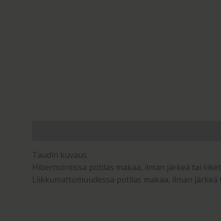
Kuvaus
Arviot (0)
Taudin kuvaus
Hibernointissa potilas makaa, ilman järkeä tai liik
Liikkumattomuudessa potilas makaa, ilman järkeä tai