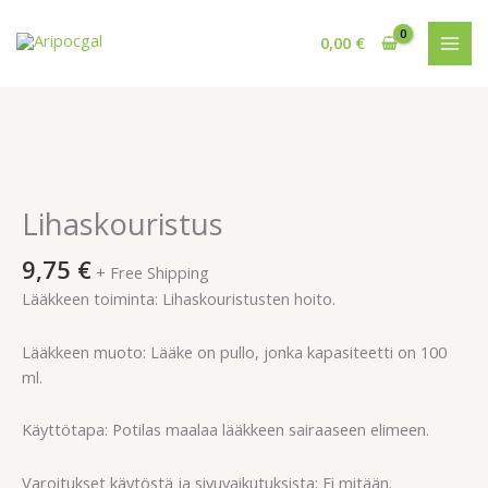
Siirry
sisältöön
0,00
€
Lihaskouristus
määrä
Lihaskouristus
9,75
€
+ Free Shipping
Lääkkeen toiminta: Lihaskouristusten hoito.
Lääkkeen muoto: Lääke on pullo, jonka kapasiteetti on 100
ml.
Käyttötapa: Potilas maalaa lääkkeen sairaaseen elimeen.
Varoitukset käytöstä ja sivuvaikutuksista: Ei mitään.