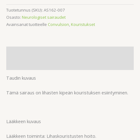
Tuotetunnus (SKU):
AS162-007
Osasto:
Neurologiset sairaudet
Avainsanat tuotteelle
Convulsion
,
Kouristukset
Kuvaus
Arviot (0)
Taudin kuvaus
Tämä sairaus on lihasten kipeän kouristuksen esiintyminen.
Lääkkeen kuvaus
Lääkkeen toiminta: Lihaskouristusten hoito.