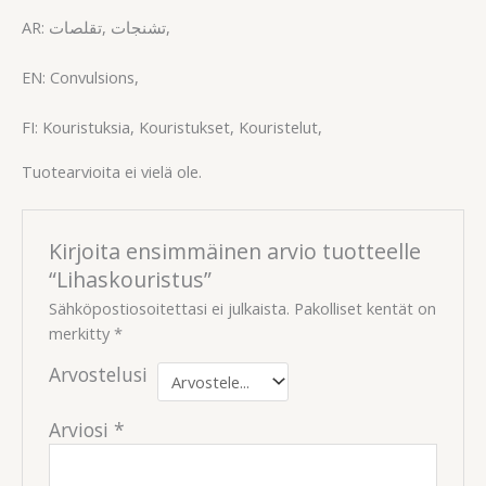
AR: تشنجات ,تقلصات,
EN: Convulsions,
FI: Kouristuksia, Kouristukset, Kouristelut,
Tuotearvioita ei vielä ole.
Kirjoita ensimmäinen arvio tuotteelle
“Lihaskouristus”
Sähköpostiosoitettasi ei julkaista.
Pakolliset kentät on
merkitty
*
Arvostelusi
Arviosi
*