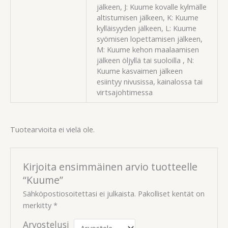
jälkeen, J: Kuume kovalle kylmälle
altistumisen jälkeen, K: Kuume
kylläisyyden jälkeen, L: Kuume
syömisen lopettamisen jälkeen,
M: Kuume kehon maalaamisen
jälkeen öljyllä tai suoloilla , N:
Kuume kasvaimen jälkeen
esiintyy nivusissa, kainalossa tai
virtsajohtimessa
Tuotearvioita ei vielä ole.
Kirjoita ensimmäinen arvio tuotteelle
“Kuume”
Sähköpostiosoitettasi ei julkaista.
Pakolliset kentät on
merkitty
*
Arvostelusi