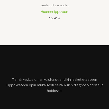
veritaudit sairaudet
Huumeriippuvuus
15,41
€
Tämä keskus on erikoistunut antiikin lääketieteeseen
Hippokrateen opin mukaisesti sairauksien diagnosoinnissa ja
hoidossa.