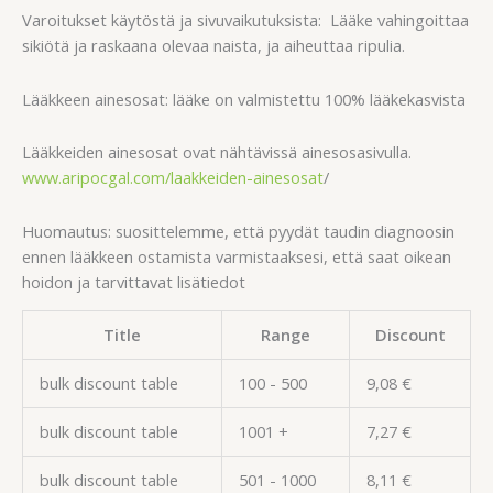
Varoitukset käytöstä ja sivuvaikutuksista: Lääke vahingoittaa
sikiötä ja raskaana olevaa naista, ja aiheuttaa ripulia.
Lääkkeen ainesosat: lääke on valmistettu 100% lääkekasvista
Lääkkeiden ainesosat ovat nähtävissä ainesosasivulla.
www.aripocgal.com/laakkeiden-ainesosat
/
Huomautus: suosittelemme, että pyydät taudin diagnoosin
ennen lääkkeen ostamista varmistaaksesi, että saat oikean
hoidon ja tarvittavat lisätiedot
Title
Range
Discount
bulk discount table
100 - 500
9,08
€
bulk discount table
1001 +
7,27
€
bulk discount table
501 - 1000
8,11
€