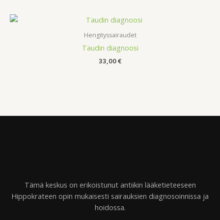
Hengityssairaudet
Taudin diagnoosi
33,00
€
Tämä keskus on erikoistunut antiikin lääketieteeseen
Hippokrateen opin mukaisesti sairauksien diagnosoinnissa ja
hoidossa.