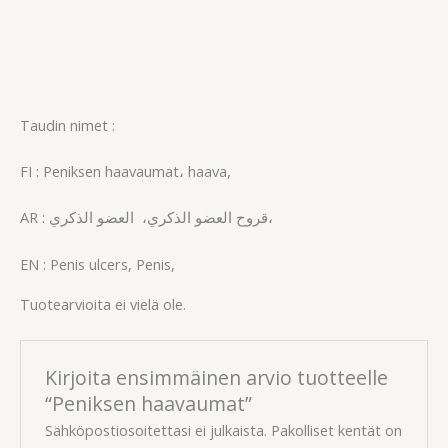
Taudin nimet :
FI : Peniksen haavaumat، haava,
AR : قروح العضو الذكري، العضو الذكري،
EN : Penis ulcers, Penis,
Tuotearvioita ei vielä ole.
Kirjoita ensimmäinen arvio tuotteelle
“Peniksen haavaumat”
Sähköpostiosoitettasi ei julkaista.
Pakolliset kentät on