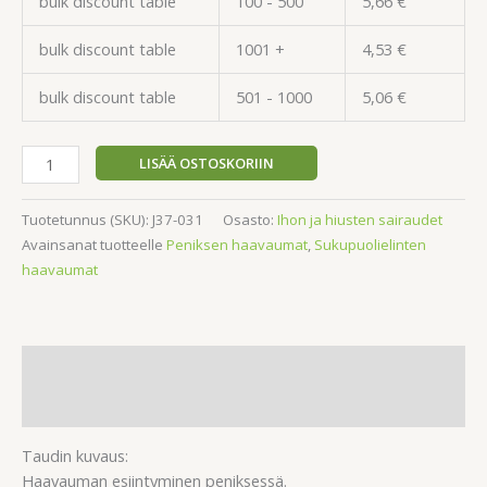
bulk discount table
100 - 500
5,66
€
bulk discount table
1001 +
4,53
€
bulk discount table
501 - 1000
5,06
€
LISÄÄ OSTOSKORIIN
Tuotetunnus (SKU):
J37-031
Osasto:
Ihon ja hiusten sairaudet
Avainsanat tuotteelle
Peniksen haavaumat
,
Sukupuolielinten
haavaumat
Kuvaus
Arviot (0)
Taudin kuvaus:
Haavauman esiintyminen peniksessä.