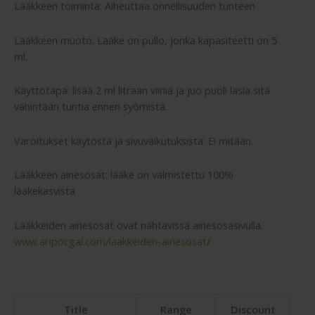
Lääkkeen toiminta: Aiheuttaa onnellisuuden tunteen
Lääkkeen muoto: Lääke on pullo, jonka kapasiteetti on 5
ml.
Käyttötapa: lisää 2 ml litraan viiniä ja juo puoli lasia sitä
vähintään tuntia ennen syömistä.
Varoitukset käytöstä ja sivuvaikutuksista: Ei mitään.
Lääkkeen ainesosat: lääke on valmistettu 100%
lääkekasvista
Lääkkeiden ainesosat ovat nähtävissä ainesosasivulla.
www.aripocgal.com/laakkeiden-ainesosat
/
Title
Range
Discount