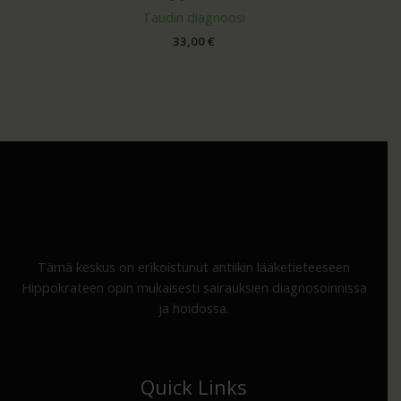
Taudin diagnoosi
33,00
€
Tämä keskus on erikoistunut antiikin lääketieteeseen
Hippokrateen opin mukaisesti sairauksien diagnosoinnissa
ja hoidossa.
Quick Links