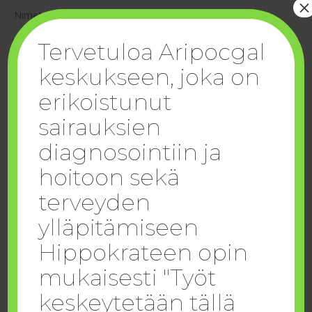
×
Nimet:
Tervetuloa Aripocgal
Fi: onni, sydän, Onnellisuus, ilo,
keskukseen, joka on
Ar: سعادة، فرح، قلب،
erikoistunut
En: Happiness, joy, heart, happy,
sairauksien
Tuotearvioita ei vielä ole.
diagnosointiin ja
hoitoon sekä
Kirjoita ensimmäinen arvio
terveyden
tuotteelle “Iloinen sydämestä
ylläpitämiseen
(onnellisuus)”
Sähköpostiosoitettasi ei julkaista.
Pakolliset kentät
Hippokrateen opin
on merkitty
*
mukaisesti "Työt
Arvostelusi
keskeytetään tällä