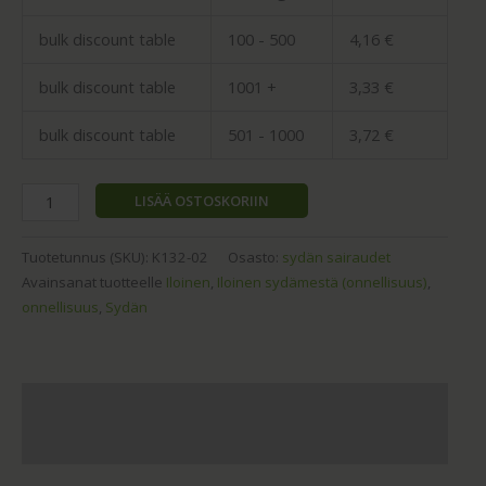
bulk discount table
100 - 500
4,16
€
bulk discount table
1001 +
3,33
€
bulk discount table
501 - 1000
3,72
€
LISÄÄ OSTOSKORIIN
Tuotetunnus (SKU):
K132-02
Osasto:
sydän sairaudet
Avainsanat tuotteelle
Iloinen
,
Iloinen sydämestä (onnellisuus)
,
onnellisuus
,
Sydän
Kuvaus
Arviot (0)