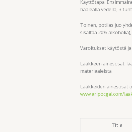
Käyttötapa: Ensimmäinen
haalealla vedellä, 3 tu
Toinen, potilas juo yhden
sisältää 20% alkoholia)
Varoitukset käytöstä ja 
Lääkkeen ainesosat: lää
materiaaleista.
Lääkkeiden ainesosat o
www.aripocgal.com/laa
Title