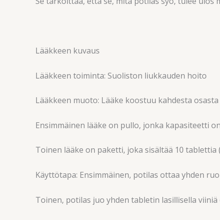
Se tarkoittaa, että se, mitä potilas syö, tulee ul
Lääkkeen kuvaus
Lääkkeen toiminta: Suoliston liukkauden hoito
Lääkkeen muoto: Lääke koostuu kahdesta osasta
Ensimmäinen lääke on pullo, jonka kapasiteetti on
Toinen lääke on paketti, joka sisältää 10 tablettia 
Käyttötapa: Ensimmäinen, potilas ottaa yhden ruoka
Toinen, potilas juo yhden tabletin lasillisella viin