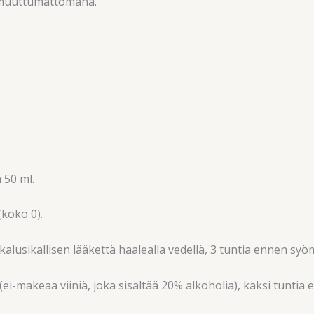
os muuttumattomana.
 50 ml.
(koko 0).
lusikallisen lääkettä haalealla vedellä, 3 tuntia ennen syöm
iä (ei-makeaa viiniä, joka sisältää 20% alkoholia), kaksi tunti