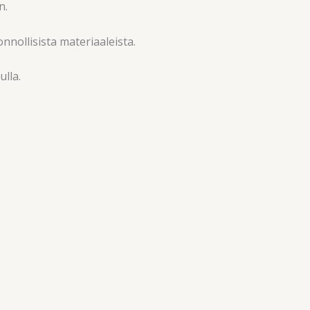
n.
nnollisista materiaaleista.
lla.