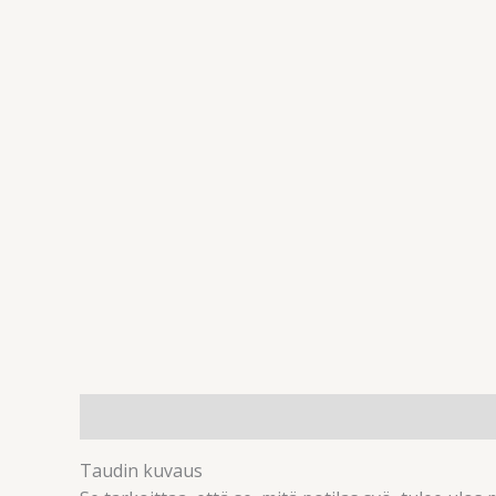
Kuvaus
Arviot (0)
Taudin kuvaus