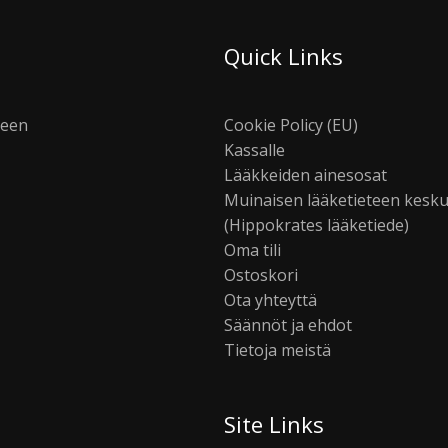
Quick Links
seen
Cookie Policy (EU)
Kassalle
Lääkkeiden ainesosat
Muinaisen lääketieteen kesk
(Hippokrates lääketiede)
Oma tili
Ostoskori
Ota yhteyttä
Säännöt ja ehdot
Tietoja meistä
Site Links