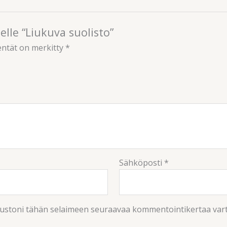
lle “Liukuva suolisto”
entät on merkitty
*
Sähköposti
*
ivustoni tähän selaimeen seuraavaa kommentointikertaa var