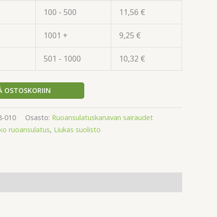
100 - 500
11,56
€
1001 +
9,25
€
501 - 1000
10,32
€
Ä OSTOSKORIIN
-010
Osasto:
Ruoansulatuskanavan sairaudet
ko ruoansulatus
,
Liukas suolisto