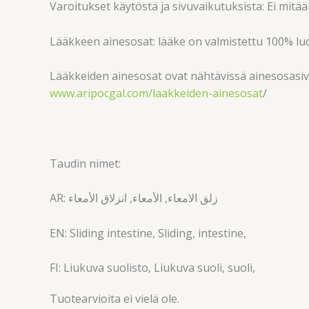
Varoitukset käytöstä ja sivuvaikutuksista: Ei mitää
Lääkkeen ainesosat: lääke on valmistettu 100% luo
Lääkkeiden ainesosat ovat nähtävissä ainesosasivu
www.aripocgal.com/laakkeiden-ainesosat
/
Taudin nimet:
AR: زلق الامعاء, الأمعاء, انزلاق الأمعاء
EN: Sliding intestine, Sliding, intestine,
FI: Liukuva suolisto, Liukuva suoli, suoli,
Tuotearvioita ei vielä ole.