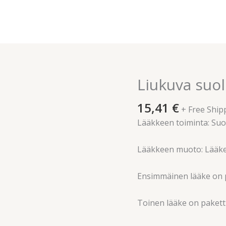
Liukuva suol
Liukuva
suolisto
15,41
€
määrä
+ Free Ship
Lääkkeen toiminta: Suo
Lääkkeen muoto: Lääke
Ensimmäinen lääke on pu
Toinen lääke on paketti,