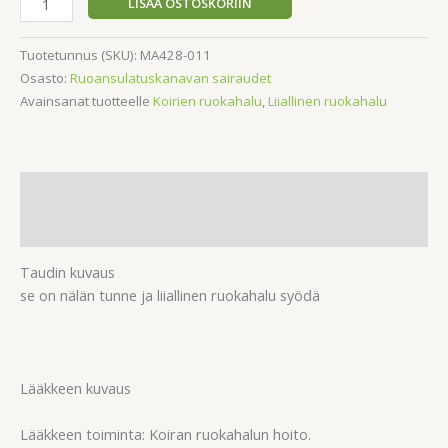
LISÄÄ OSTOSKORIIN
Tuotetunnus (SKU):
MA428-011
Osasto:
Ruoansulatuskanavan sairaudet
Avainsanat tuotteelle
Koirien ruokahalu
,
Liiallinen ruokahalu
Kuvaus
Arviot (0)
Taudin kuvaus
se on nälän tunne ja liiallinen ruokahalu syödä
Lääkkeen kuvaus
Lääkkeen toiminta: Koiran ruokahalun hoito.