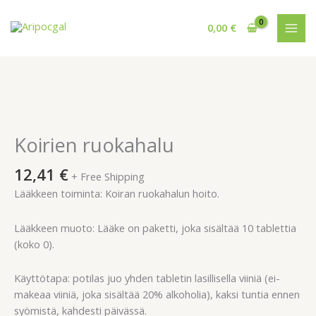
Siirry
sisältöön
0,00
€
Koirien
ruokahalu
määrä
Koirien ruokahalu
12,41
€
+ Free Shipping
Lääkkeen toiminta: Koiran ruokahalun hoito.
Lääkkeen muoto: Lääke on paketti, joka sisältää 10 tablettia
(koko 0).
Käyttötapa: potilas juo yhden tabletin lasillisella viiniä (ei-
makeaa viiniä, joka sisältää 20% alkoholia), kaksi tuntia ennen
syömistä, kahdesti päivässä.