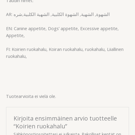
Taudin nimet:
AR: الشهوة, الشهية, الشهوة الكلبية, الشهية الكلبية,شره
EN: Canine appetite, Dogs’ appetite, Excessive appetite,
Appetite,
FI: Koirien ruokahalu, Koiran ruokahalu, ruokahalu, Liiallinen
ruokahalu,
Tuotearvioita ei vielä ole.
Kirjoita ensimmäinen arvio tuotteelle
“Koirien ruokahalu”
Sähköpostiosoitettasi ei julkaista.
Pakolliset kentät on