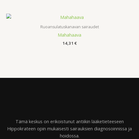
Ruoansulatuskanavan sairaudet
Mahahaava
14,31
€
Tämä keskus on erikoistunut antiikin lääketieteeseen
Hippokrateen opin mukaisesti sairauksien diagnosoinnissa ja
hoidossa.