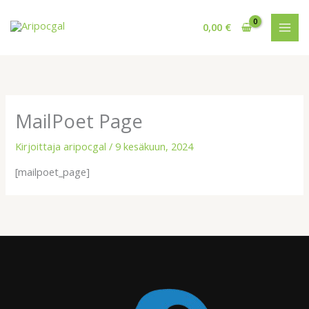
Siirry
sisältöön
0,00
€
MailPoet Page
Kirjoittaja
aripocgal
/
9 kesäkuun, 2024
[mailpoet_page]