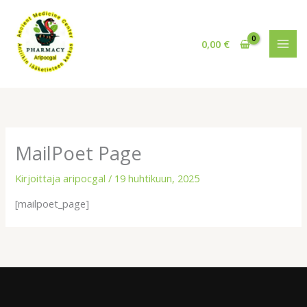
Siirry
sisältöön
0,00
€
MailPoet Page
Kirjoittaja
aripocgal
/
19 huhtikuun, 2025
[mailpoet_page]